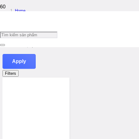
Home
/
Product Ngành Nghề
/
Sinh học phân tử
Apply
Filters