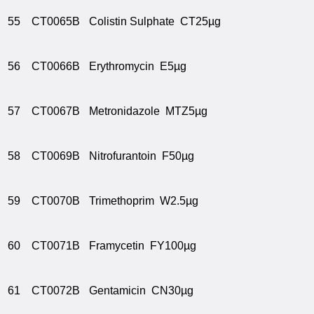
55
CT0065B
Colistin Sulphate CT25µg
56
CT0066B
Erythromycin E5µg
57
CT0067B
Metronidazole MTZ5µg
58
CT0069B
Nitrofurantoin F50µg
59
CT0070B
Trimethoprim W2.5µg
60
CT0071B
Framycetin FY100µg
61
CT0072B
Gentamicin CN30µg