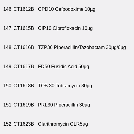
146
CT1612B
CPD10 Cefpodoxime 10µg
147
CT1615B
CIP10 Ciprofloxacin 10µg
148
CT1616B
TZP36 Piperacillin/Tazobactam 30µg/6µg
149
CT1617B
FD50 Fusidic Acid 50µg
150
CT1618B
TOB 30 Tobramycin 30µg
151
CT1619B
PRL30 Piperacillin 30µg
152
CT1623B
Clarithromycin CLR5µg