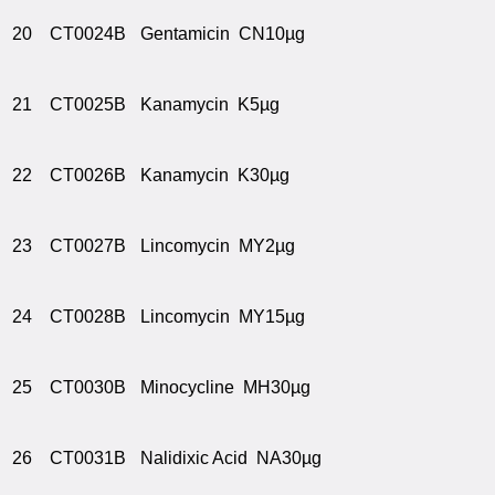
20
CT0024B
Gentamicin CN10µg
21
CT0025B
Kanamycin K5µg
22
CT0026B
Kanamycin K30µg
23
CT0027B
Lincomycin MY2µg
24
CT0028B
Lincomycin MY15µg
25
CT0030B
Minocycline MH30µg
26
CT0031B
Nalidixic Acid NA30µg