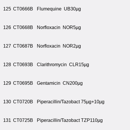
125
CT0666B
Flumequine UB30µg
126
CT0668B
Norfloxacin NOR5µg
127
CT0687B
Norfloxacin NOR2µg
128
CT0693B
Clarithromycin CLR15µg
129
CT0695B
Gentamicin CN200µg
130
CT0720B
Piperacillin/Tazobact 75µg+10µg
131
CT0725B
Piperacillin/Tazobact TZP110µg