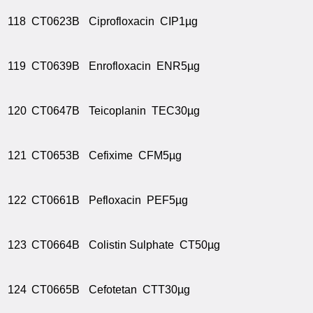
118
CT0623B
Ciprofloxacin CIP1µg
119
CT0639B
Enrofloxacin ENR5µg
120
CT0647B
Teicoplanin TEC30µg
121
CT0653B
Cefixime CFM5µg
122
CT0661B
Pefloxacin PEF5µg
123
CT0664B
Colistin Sulphate CT50µg
124
CT0665B
Cefotetan CTT30µg