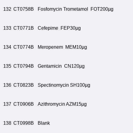
132
CT0758B
Fosfomycin Trometamol FOT200µg
133
CT0771B
Cefepime FEP30µg
134
CT0774B
Meropenem MEM10µg
135
CT0794B
Gentamicin CN120µg
136
CT0823B
Spectinomycin SH100µg
137
CT0906B
Azithromycin AZM15µg
138
CT0998B
Blank