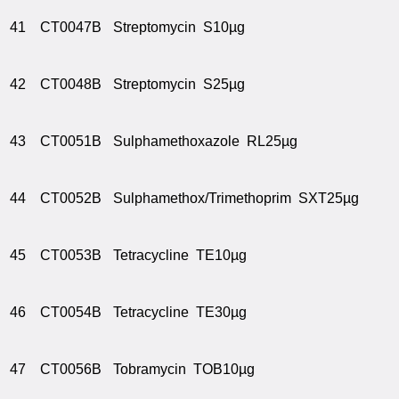
41
CT0047B
Streptomycin S10µg
42
CT0048B
Streptomycin S25µg
43
CT0051B
Sulphamethoxazole RL25µg
44
CT0052B
Sulphamethox/Trimethoprim SXT25µg
45
CT0053B
Tetracycline TE10µg
46
CT0054B
Tetracycline TE30µg
47
CT0056B
Tobramycin TOB10µg