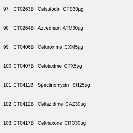
97
CT0263B
Cefsulodin CFS30µg
98
CT0264B
Aztreonam ATM30µg
99
CT0406B
Cefuroxime CXM5µg
100
CT0407B
Cefotaxime CTX5µg
101
CT0411B
Spectinomycin SH25µg
102
CT0412B
Ceftazidime CAZ30µg
103
CT0417B
Ceftriaxone CRO30µg