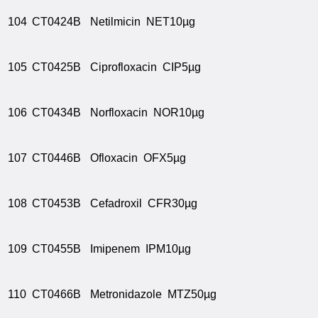
104
CT0424B
Netilmicin NET10µg
105
CT0425B
Ciprofloxacin CIP5µg
106
CT0434B
Norfloxacin NOR10µg
107
CT0446B
Ofloxacin OFX5µg
108
CT0453B
Cefadroxil CFR30µg
109
CT0455B
Imipenem IPM10µg
110
CT0466B
Metronidazole MTZ50µg