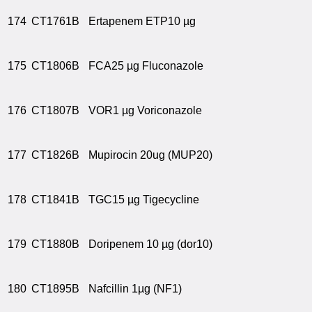
174
CT1761B
Ertapenem ETP10 µg
175
CT1806B
FCA25 µg Fluconazole
176
CT1807B
VOR1 µg Voriconazole
177
CT1826B
Mupirocin 20ug (MUP20)
178
CT1841B
TGC15 µg Tigecycline
179
CT1880B
Doripenem 10 µg (dor10)
180
CT1895B
Nafcillin 1µg (NF1)