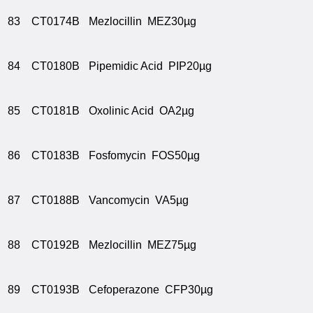
83
CT0174B
Mezlocillin MEZ30µg
84
CT0180B
Pipemidic Acid PIP20µg
85
CT0181B
Oxolinic Acid OA2µg
86
CT0183B
Fosfomycin FOS50µg
87
CT0188B
Vancomycin VA5µg
88
CT0192B
Mezlocillin MEZ75µg
89
CT0193B
Cefoperazone CFP30µg