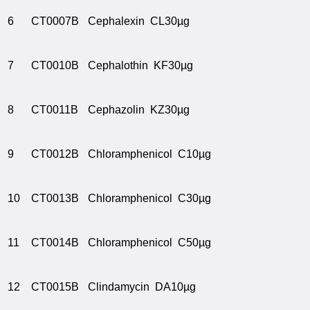
6
CT0007B
Cephalexin CL30µg
7
CT0010B
Cephalothin KF30µg
8
CT0011B
Cephazolin KZ30µg
9
CT0012B
Chloramphenicol C10µg
10
CT0013B
Chloramphenicol C30µg
11
CT0014B
Chloramphenicol C50µg
12
CT0015B
Clindamycin DA10µg