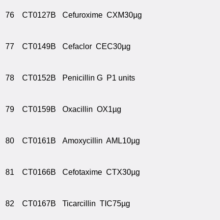
76
CT0127B
Cefuroxime CXM30µg
77
CT0149B
Cefaclor CEC30µg
78
CT0152B
Penicillin G P1 units
79
CT0159B
Oxacillin OX1µg
80
CT0161B
Amoxycillin AML10µg
81
CT0166B
Cefotaxime CTX30µg
82
CT0167B
Ticarcillin TIC75µg