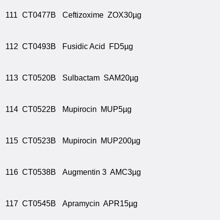
111
CT0477B
Ceftizoxime ZOX30µg
112
CT0493B
Fusidic Acid FD5µg
113
CT0520B
Sulbactam SAM20µg
114
CT0522B
Mupirocin MUP5µg
115
CT0523B
Mupirocin MUP200µg
116
CT0538B
Augmentin 3 AMC3µg
117
CT0545B
Apramycin APR15µg