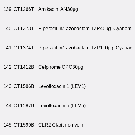
139
CT1266T
Amikacin AN30µg
140
CT1373T
Piperacillin/Tazobactam TZP40µg Cyanami
141
CT1374T
Piperacillin/Tazobactam TZP110µg Cyanam
142
CT1412B
Cefpirome CPO30µg
143
CT1586B
Levofloxacin 1 (LEV1)
144
CT1587B
Levofloxacin 5 (LEV5)
145
CT1599B
CLR2 Clarithromycin