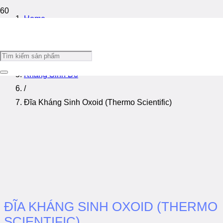
Home
/
Hóa Chất Vi Sinh Oxoid - Remel
/
Kháng Sinh Đồ
/
Đĩa Kháng Sinh Oxoid (Thermo Scientific)
ĐĨA KHÁNG SINH OXOID (THERMO
SCIENTIFIC)