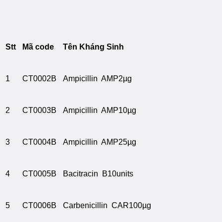
Stt
Mã code
Tên Kháng Sinh
1
CT0002B
Ampicillin AMP2µg
2
CT0003B
Ampicillin AMP10µg
3
CT0004B
Ampicillin AMP25µg
4
CT0005B
Bacitracin B10units
5
CT0006B
Carbenicillin CAR100µg