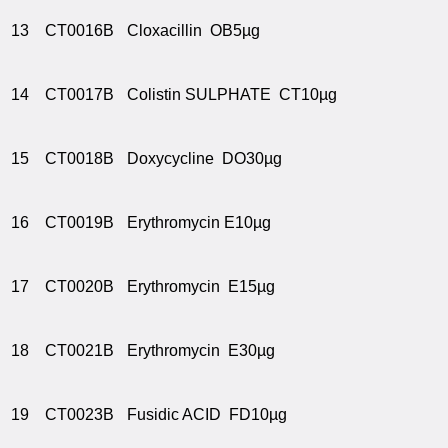
13
CT0016B
Cloxacillin OB5µg
14
CT0017B
Colistin SULPHATE CT10µg
15
CT0018B
Doxycycline DO30µg
16
CT0019B
Erythromycin E10µg
17
CT0020B
Erythromycin E15µg
18
CT0021B
Erythromycin E30µg
19
CT0023B
Fusidic ACID FD10µg