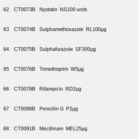
62
CT0073B
Nystatin NS100 units
63
CT0074B
Sulphamethoxazole RL100µg
64
CT0075B
Sulphafurazole SF300µg
65
CT0076B
Trimethoprim W5µg
66
CT0078B
Rifampicin RD2µg
67
CT0088B
Penicllin G P2µg
68
CT0091B
Mecillinam MEL25µg