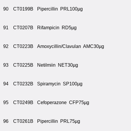
90
CT0199B
Pipercillin PRL100µg
91
CT0207B
Rifampicin RD5µg
92
CT0223B
Amoxycillin/Clavulan AMC30µg
93
CT0225B
Netilmiin NET30µg
94
CT0232B
Spiramycin SP100µg
95
CT0249B
Cefoperazone CFP75µg
96
CT0261B
Pipercillin PRL75µg