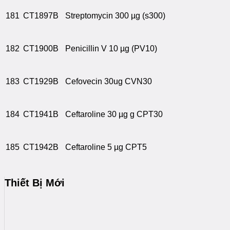
181
CT1897B
Streptomycin 300 µg (s300)
182
CT1900B
Penicillin V 10 µg (PV10)
183
CT1929B
Cefovecin 30ug CVN30
184
CT1941B
Ceftaroline 30 µg g CPT30
185
CT1942B
Ceftaroline 5 µg CPT5
Thiết Bị Mới