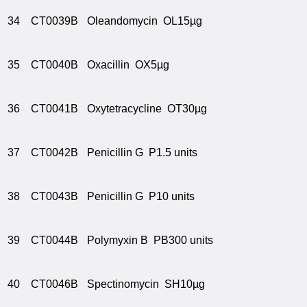
34
CT0039B
Oleandomycin OL15µg
35
CT0040B
Oxacillin OX5µg
36
CT0041B
Oxytetracycline OT30µg
37
CT0042B
Penicillin G P1.5 units
38
CT0043B
Penicillin G P10 units
39
CT0044B
Polymyxin B PB300 units
40
CT0046B
Spectinomycin SH10µg