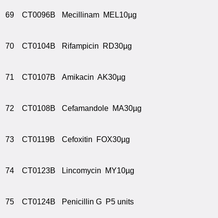
69
CT0096B
Mecillinam MEL10µg
70
CT0104B
Rifampicin RD30µg
71
CT0107B
Amikacin AK30µg
72
CT0108B
Cefamandole MA30µg
73
CT0119B
Cefoxitin FOX30µg
74
CT0123B
Lincomycin MY10µg
75
CT0124B
Penicillin G P5 units