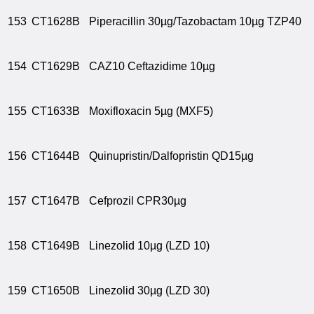
153
CT1628B
Piperacillin 30µg/Tazobactam 10µg TZP40
154
CT1629B
CAZ10 Ceftazidime 10µg
155
CT1633B
Moxifloxacin 5µg (MXF5)
156
CT1644B
Quinupristin/Dalfopristin QD15µg
157
CT1647B
Cefprozil CPR30µg
158
CT1649B
Linezolid 10µg (LZD 10)
159
CT1650B
Linezolid 30µg (LZD 30)