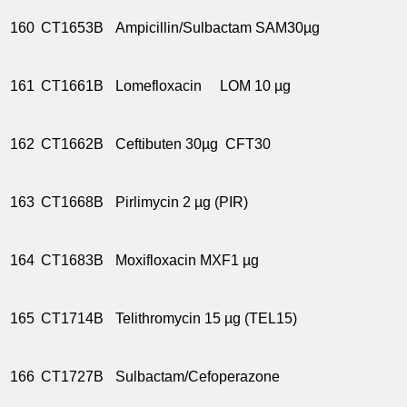
160
CT1653B
Ampicillin/Sulbactam SAM30µg
161
CT1661B
Lomefloxacin LOM 10 µg
162
CT1662B
Ceftibuten 30µg CFT30
163
CT1668B
Pirlimycin 2 µg (PIR)
164
CT1683B
Moxifloxacin MXF1 µg
165
CT1714B
Telithromycin 15 µg (TEL15)
166
CT1727B
Sulbactam/Cefoperazone