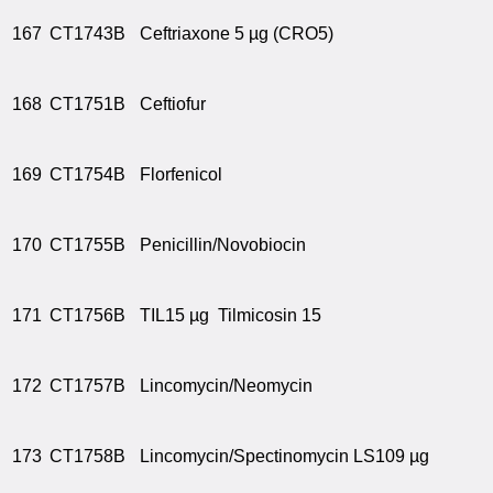
167
CT1743B
Ceftriaxone 5 µg (CRO5)
168
CT1751B
Ceftiofur
169
CT1754B
Florfenicol
170
CT1755B
Penicillin/Novobiocin
171
CT1756B
TIL15 µg Tilmicosin 15
172
CT1757B
Lincomycin/Neomycin
173
CT1758B
Lincomycin/Spectinomycin LS109 µg