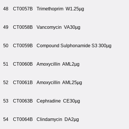
48
CT0057B
Trimethoprim W1.25µg
49
CT0058B
Vancomycin VA30µg
50
CT0059B
Compound Sulphonamide S3 300µg
51
CT0060B
Amoxycillin AML2µg
52
CT0061B
Amoxycillin AML25µg
53
CT0063B
Cephradine CE30µg
54
CT0064B
Clindamycin DA2µg