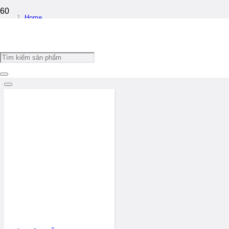
Home
/
Máy Dập Mẫu
Filters