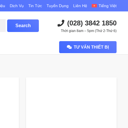
iệu
Dịch Vụ
Tin Tức
Tuyển Dụng
Liên Hệ
Tiếng Việt
(028) 3842 1850
Thời gian 8am – 5pm (Thứ 2-Thứ 6)
TƯ VẤN THIẾT BỊ