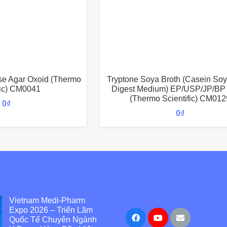
se Agar Oxoid (Thermo
Tryptone Soya Broth (Casein So
fic) CM0041
Digest Medium) EP/USP/JP/BP
(Thermo Scientific) CM012
0
₫
0
₫
Vietnam Medi-Pharm
Expo 2026 – Triển Lãm
Quốc Tế Chuyên Ngành