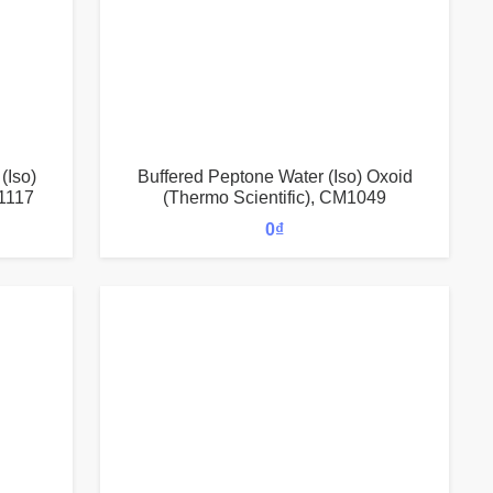
(Iso)
Buffered Peptone Water (Iso) Oxoid
M1117
(Thermo Scientific), CM1049
0
₫