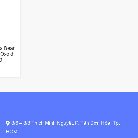
ya Bean
 Oxoid
9
8/6 – 8/8 Thích Minh Nguyệt, P. Tân Sơn Hòa, Tp.
HCM