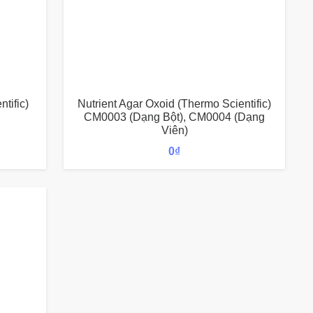
tific)
Nutrient Agar Oxoid (Thermo Scientific)
CM0003 (dạng Bột), CM0004 (dạng
Viên)
0
₫