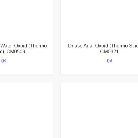
 Water Oxoid (Thermo
Dnase Agar Oxoid (Thermo Scien
fic), CM0509
CM0321
0
₫
0
₫