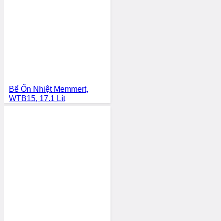
Bể Ổn Nhiệt Memmert,
WTB15, 17.1 Lít