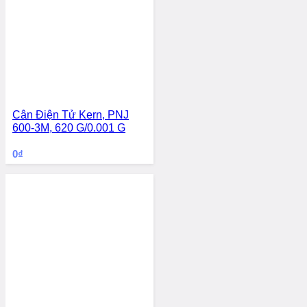
Cân Điện Tử Kern, PNJ
600-3M, 620 G/0.001 G
0
₫