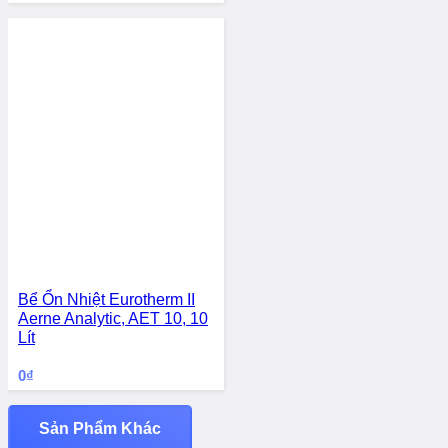
Bể Ổn Nhiệt Eurotherm II
Aerne Analytic, AET 10, 10
Lít
0
₫
Sản Phẩm Khác