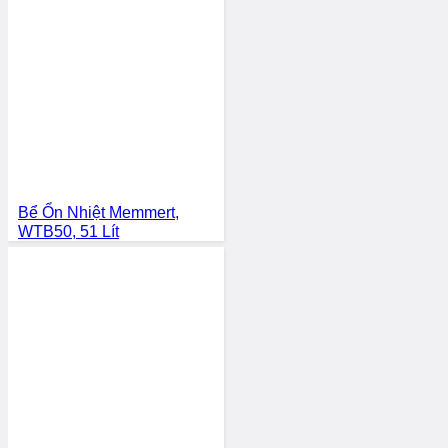
Bể Ổn Nhiệt Memmert,
WTB50, 51 Lít