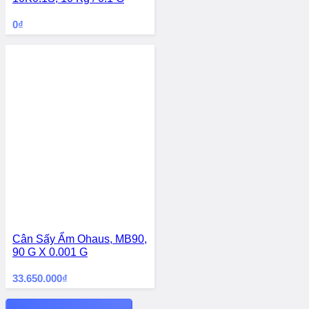
0
₫
Cân Sấy Ẩm Ohaus, MB90,
90 G X 0.001 G
33.650.000
₫