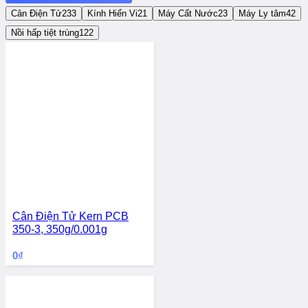
Cân Điện Tử
233
Kính Hiển Vi
21
Máy Cất Nước
23
Máy Ly tâm
42
Nồi hấp tiệt trùng
122
Cân Điện Tử Kern PCB
350-3, 350g/0.001g
0
₫