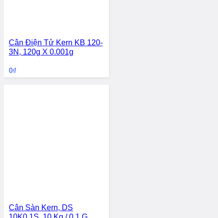
Cân Điện Tử Kern KB 120-
3N, 120g X 0.001g
0
₫
Cân Sàn Kern, DS
10K0.1S, 10 Kg / 0.1 G