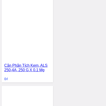
Cân Phân Tích Kern, ALS
250-4A, 250 G X 0.1 Mg
0
₫