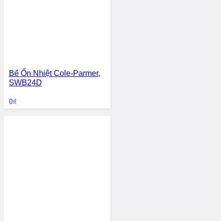
Bể Ổn Nhiệt Cole-Parmer,
SWB24D
0
₫