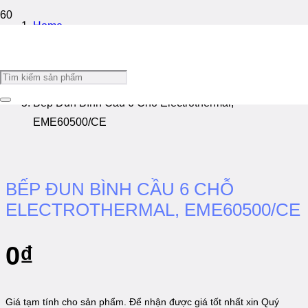
Home
/
Bếp Đun Bình Cầu
/
Bếp Đun Bình Cầu 6 Chỗ Electrothermal,
EME60500/CE
BẾP ĐUN BÌNH CẦU 6 CHỖ
ELECTROTHERMAL, EME60500/CE
0
₫
Giá tạm tính cho sản phẩm. Để nhận được giá tốt nhất xin Quý