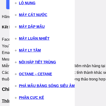
LÒ NUNG
Send Message
MÁY CẤT NƯỚC
Hãng Sản Xuất:
Cole-Parmer – UK
MÁY DẬP MẪU
Kết Nối:
MÁY LUÂN NHIỆT
Facebook
YouTube
MÁY LY TÂM
Email
Messenger
NỒI HẤP TIỆT TRÙNG
Miễn phí vận chuyển cho đơn hàng có địa điểm nhận hàng tạ
Các đơn hàng có địa điểm nhận hàng ở các tỉnh thành khác sẻ
OCTANE – CETANE
thuộc vào địa điểm giao hàng và được thương thảo trong hợ
PHÁ MẪU BẰNG SÓNG SIÊU ÂM
Chi Tiết Thiết Bị:
PHÂN CỰC KẾ
Thông số kỹ thuật: