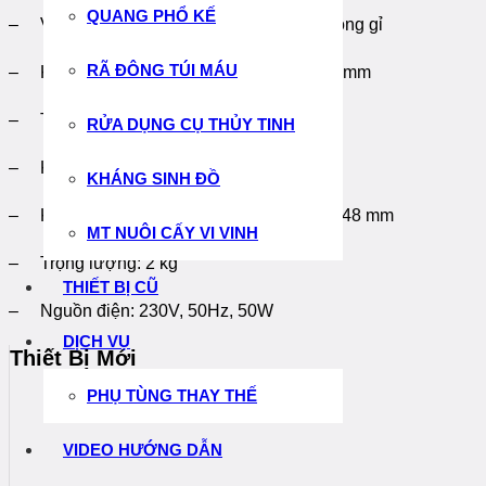
QUANG PHỔ KẾ
– Vật liệu bề mặt khuấy từ: bằng thép không gỉ
RÃ ĐÔNG TÚI MÁU
– Kích thước bề mặt khuấy từ: 150 x 150 mm
– Tốc độ khuấy: 100 – 2000 vòng/phút
RỬA DỤNG CỤ THỦY TINH
– Khả năng khuấy tối đa: 15 lít
KHÁNG SINH ĐỒ
– Kích thước: rộng 172 x cao 109 x sâu 248 mm
MT NUÔI CẤY VI VINH
– Trọng lượng: 2 kg
THIẾT BỊ CŨ
– Nguồn điện: 230V, 50Hz, 50W
DỊCH VỤ
Thiết Bị Mới
PHỤ TÙNG THAY THẾ
VIDEO HƯỚNG DẪN