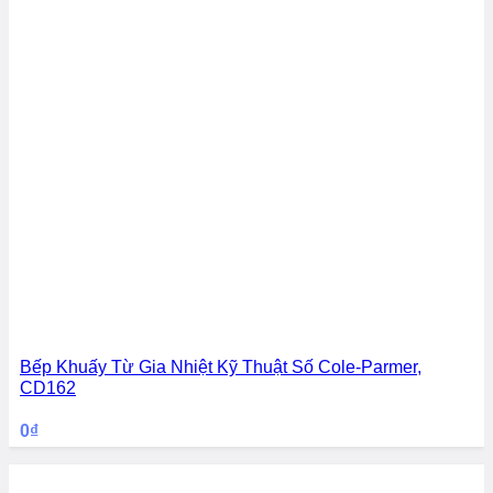
Bếp Khuấy Từ Gia Nhiệt Kỹ Thuật Số Cole-Parmer,
CD162
0
₫