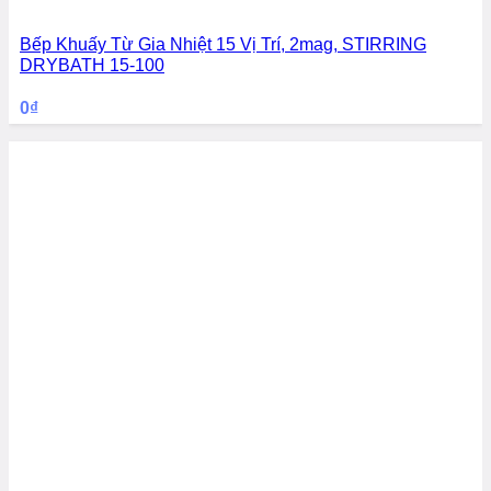
Bếp Khuấy Từ Gia Nhiệt 15 Vị Trí, 2mag, STIRRING
DRYBATH 15-100
0
₫