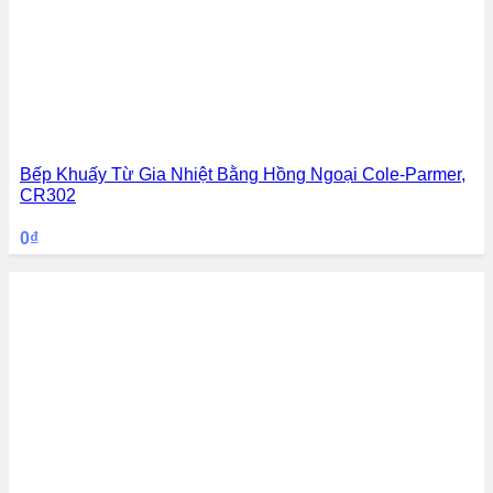
Bếp Khuấy Từ Gia Nhiệt Bằng Hồng Ngoại Cole-Parmer,
CR302
0
₫