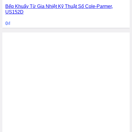
Bếp Khuấy Từ Gia Nhiệt Kỹ Thuật Số Cole-Parmer,
US152D
0
₫