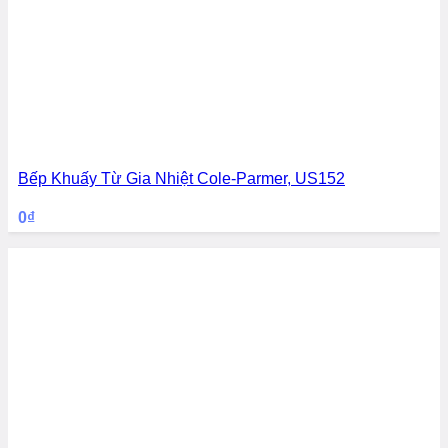
Bếp Khuấy Từ Gia Nhiệt Cole-Parmer, US152
0
₫