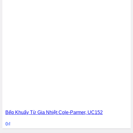
Bếp Khuấy Từ Gia Nhiệt Cole-Parmer, UC152
0
₫