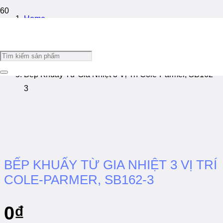
Home
/
Bếp Khuấy Từ Gia Nhiệt
/
Bếp Khuấy Từ Gia Nhiệt 3 Vị Trí Cole-Parmer, SB162-
3
BẾP KHUẤY TỪ GIA NHIỆT 3 VỊ TRÍ
COLE-PARMER, SB162-3
0
₫