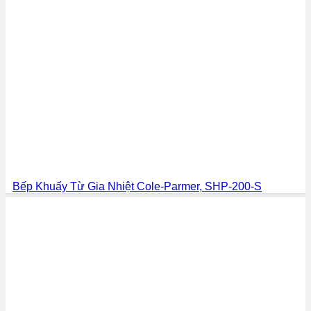
Bếp Khuấy Từ Gia Nhiệt Cole-Parmer, SHP-200-S