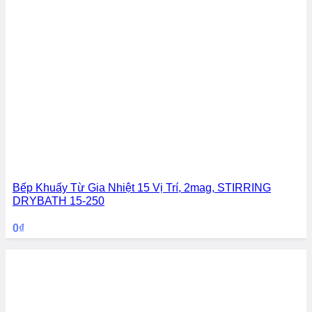
Bếp Khuấy Từ Gia Nhiệt 15 Vị Trí, 2mag, STIRRING
DRYBATH 15-250
0
₫