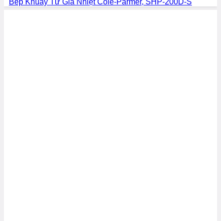
Bếp Khuấy Từ Gia Nhiệt Cole-Parmer, SHP-200D-S