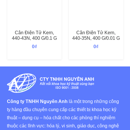
Cân Điện Tử Kern,
Cân Điện Tử Kern,
440-43N, 400 G/0.1 G
440-35N, 400 G/0.01 G
0
₫
0
₫
Công ty TNHH Nguyên Anh
là một trong những công
ty hàng đầu chuyên cung cấp các thiết bị khoa học kỹ
thuật – dụng cụ – hóa chất cho các phòng thí nghiệm
thuộc các lĩnh vực: hóa lý, vi sinh, giáo dục, công nghệ