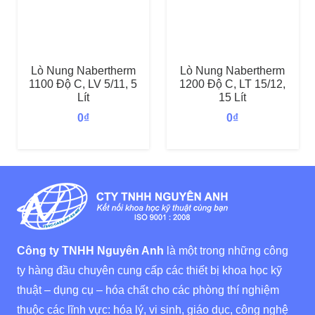
Lò Nung Nabertherm
Lò Nung Nabertherm
1100 Độ C, LV 5/11, 5
1200 Độ C, LT 15/12,
Lít
15 Lít
0
₫
0
₫
Công ty TNHH Nguyên Anh
là một trong những công
ty hàng đầu chuyên cung cấp các thiết bị khoa học kỹ
thuật – dụng cụ – hóa chất cho các phòng thí nghiệm
thuộc các lĩnh vực: hóa lý, vi sinh, giáo dục, công nghệ