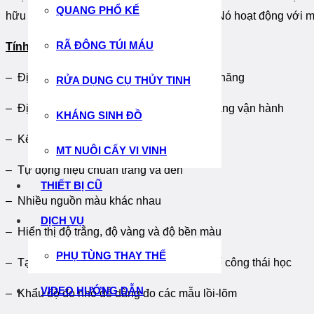
QUANG PHỔ KẾ
hữu ích cho phép đo màu chất lượng cao. Nó hoạt động với m
RÃ ĐÔNG TÚI MÁU
Tính năng:
– Định vị camera chính xác thông qua tính năng
RỬA DỤNG CỤ THỦY TINH
– Định vị nguồn sáng để người dùng dễ dàng vận hành
KHÁNG SINH ĐỒ
– Kết quả kiểm tra dựa trên phần mềm
MT NUÔI CẤY VI VINH
– Tự động hiệu chuẩn trắng và đen
THIẾT BỊ CŨ
– Nhiều nguồn màu khác nhau
DỊCH VỤ
– Hiển thị độ trắng, độ vàng và độ bền màu
PHỤ TÙNG THAY THẾ
– Tạo sự vận hành thuận tiện và có thiết kế công thái học
VIDEO HƯỚNG DẪN
– Khẩu độ đo nhỏ dễ dàng đo các mẫu lồi-lõm