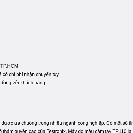
i TP.HCM
 có chi phí nhận chuyển tùy
p đồng với khách hàng
và được ưa chuộng trong nhiều ngành công nghiệp. Có một số t
ó thẩm quyền cao của Testronix. Máy đo màu cầm tay TP110 là