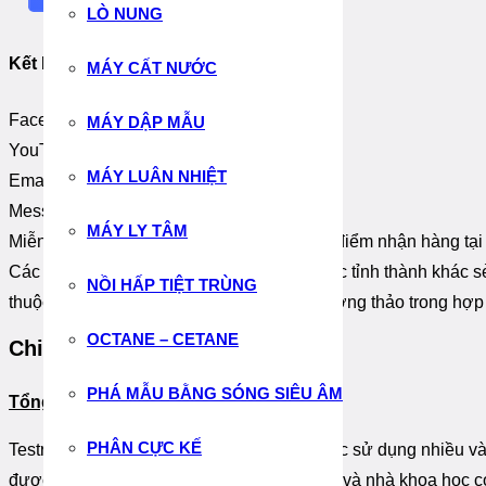
LÒ NUNG
Kết Nối:
MÁY CẤT NƯỚC
Facebook
MÁY DẬP MẪU
YouTube
MÁY LUÂN NHIỆT
Email
Messenger
MÁY LY TÂM
Miễn phí vận chuyển cho đơn hàng có địa điểm nhận hàng tạ
Các đơn hàng có địa điểm nhận hàng ở các tỉnh thành khác sẻ
NỒI HẤP TIỆT TRÙNG
thuộc vào địa điểm giao hàng và được thương thảo trong hợ
OCTANE – CETANE
Chi Tiết Thiết Bị:
PHÁ MẪU BẰNG SÓNG SIÊU ÂM
Tổng quan:
PHÂN CỰC KẾ
Testronix TP110 là một thiết bị đo màu được sử dụng nhiều 
được đưa vào sản phẩm bởi đội ngũ kỹ sư và nhà khoa học c