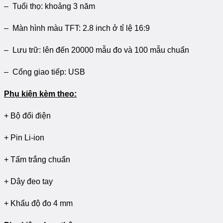
– Tuổi thọ: khoảng 3 năm
– Màn hình màu TFT: 2.8 inch ở tỉ lệ 16:9
– Lưu trữ: lên đến 20000 mẫu đo và 100 mẫu chuẩn
– Cổng giao tiếp: USB
Phụ kiện kèm theo:
+ Bộ đổi điện
+ Pin Li-ion
+ Tấm trắng chuẩn
+ Dây đeo tay
+ Khẩu độ đo 4 mm