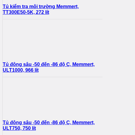
Tủ kiểm tra môi trường Memmert,
TT300E50-5K, 272 lít
Tủ đông sâu -50 đến -86 độ C, Memmert,
ULT1000, 966 lít
Tủ đông sâu -50 đến -86 độ C, Memmert,
ULT750, 750 lít