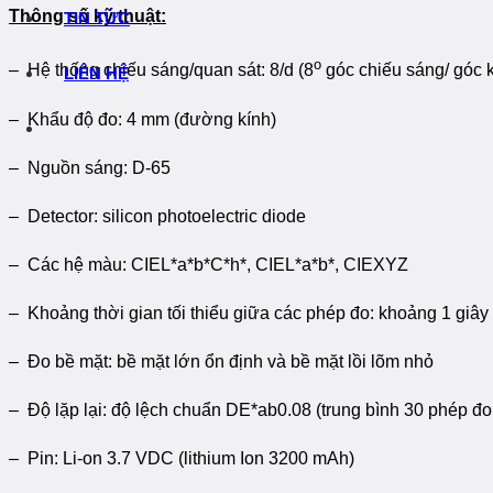
Thông số kỹ thuật:
TIN TỨC
o
– Hệ thống chiếu sáng/quan sát: 8/d (8
góc chiếu sáng/ góc 
LIÊN HỆ
– Khẩu độ đo: 4 mm (đường kính)
– Nguồn sáng: D-65
– Detector: silicon photoelectric diode
– Các hệ màu: CIEL*a*b*C*h*, CIEL*a*b*, CIEXYZ
– Khoảng thời gian tối thiểu giữa các phép đo: khoảng 1 giây
– Đo bề mặt: bề mặt lớn ổn định và bề mặt lồi lõm nhỏ
– Độ lặp lại: độ lệch chuẩn DE*ab0.08 (trung bình 30 phép đo
– Pin: Li-on 3.7 VDC (lithium Ion 3200 mAh)