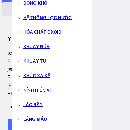
ĐÔNG KHÔ
Yêu Cầu Báo Giá
HỆ THỐNG LỌC NƯỚC
HÓA CHẤT OXOID
Yêu Cầu Báo Giá Thiết Bị
KHUẤY ĐŨA
person
KHUẤY TỪ
Fill out this field
phone
KHÚC XẠ KẾ
Fill out this field
KÍNH HIỂN VI
Please enter a valid email address.
LẮC RÂY
create
Fill out this field
LẮNG MÁU
Send Message