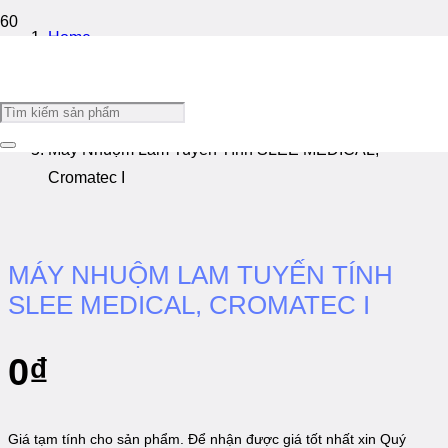
Home
/
Thiết Bị Giải Phẫu Bệnh
/
Máy Nhuộm Lam Tuyến Tính SLEE MEDICAL,
Cromatec I
MÁY NHUỘM LAM TUYẾN TÍNH
SLEE MEDICAL, CROMATEC I
0
₫
Giá tạm tính cho sản phẩm. Để nhận được giá tốt nhất xin Quý