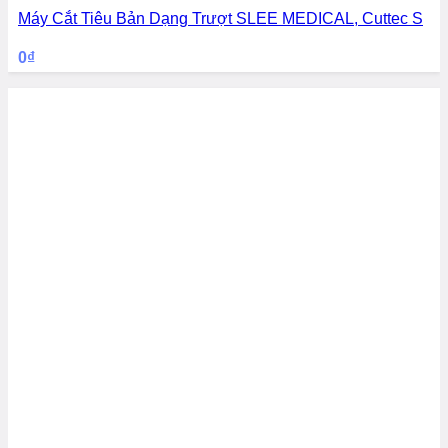
Máy Cắt Tiêu Bản Dạng Trượt SLEE MEDICAL, Cuttec S
0
₫