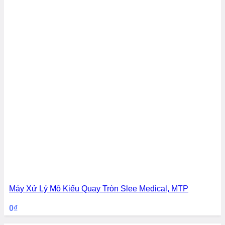
Máy Xử Lý Mô Kiểu Quay Tròn Slee Medical, MTP
0
₫