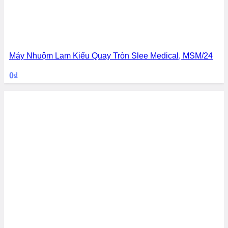
Máy Nhuộm Lam Kiểu Quay Tròn Slee Medical, MSM/24
0
₫