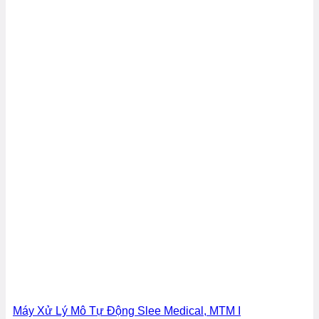
Máy Xử Lý Mô Tự Động Slee Medical, MTM I