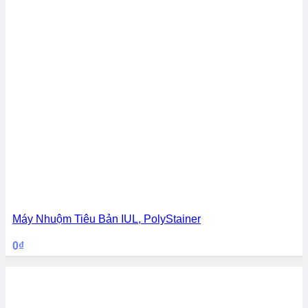
Máy Nhuộm Tiêu Bản IUL, PolyStainer
0
₫