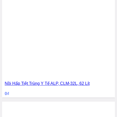
Nồi Hấp Tiệt Trùng Y Tế ALP, CLM-32L, 62 Lít
0
₫