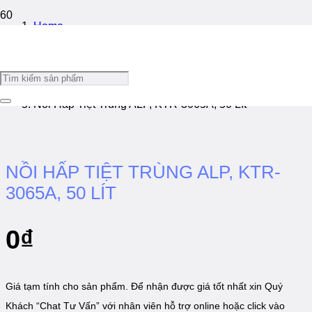
Home
/
Nồi Hấp Tiệt Trùng
/
Nồi Hấp Tiệt Trùng ALP, KTR-3065A, 50 Lít
NỒI HẤP TIỆT TRÙNG ALP, KTR-
3065A, 50 LÍT
0
₫
Giá tạm tính cho sản phẩm. Để nhận được giá tốt nhất xin Quý
Khách “Chat Tư Vấn” với nhân viên hỗ trợ online hoặc click vào