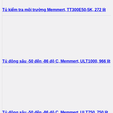
Tủ kiểm tra môi trường Memmert, TT300E50-5K, 272 lít
Tủ đông sâu -50 đến -86 độ C, Memmert, ULT1000, 966 lít
Tủ đông sâu -50 đến -86 độ C, Memmert, ULT750, 750 lít