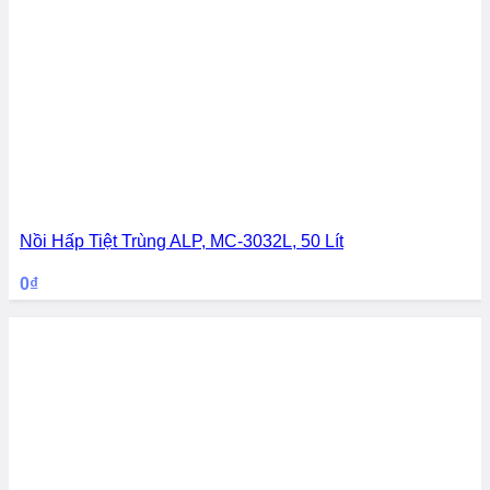
Nồi Hấp Tiệt Trùng ALP, MC-3032L, 50 Lít
0
₫