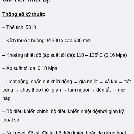
Thông số kỹ thuật
:
– Thể tích: 50 lít
– Kích thước buồng: Ø 300 x cao 630 mm
0
– Khoảng nhiệt độ (áp suất tối đa): 110 – 125
C (0.16 Mpa)
– Áp suất tối đa: 0.18 Mpa
– Hoạt động: nhấn nút khởi động → gia nhiệt → xả khí → tiệt
trùng → chạy theo thời gian → làm nguội → đèn tắt → mở
nắp
– Bộ điều khiển chính: bộ điều khiển nhiệt độ/thời gian kỹ
thuật số
– Nút reset: để cài đặt lại bộ điều khiển hoặc để dừng hoạt