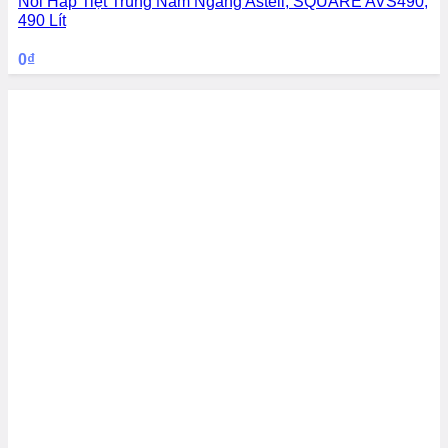
Nồi Hấp Tiệt Trùng Nằm Ngang Astell, SQUARE AVS490,
490 Lít
0
₫