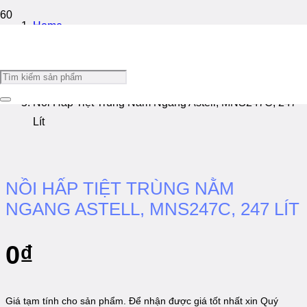
Home
/
Nồi Hấp Tiệt Trùng
/
Nồi Hấp Tiệt Trùng Nằm Ngang Astell, MNS247C, 247
Lít
NỒI HẤP TIỆT TRÙNG NẰM
NGANG ASTELL, MNS247C, 247 LÍT
0
₫
Giá tạm tính cho sản phẩm. Để nhận được giá tốt nhất xin Quý