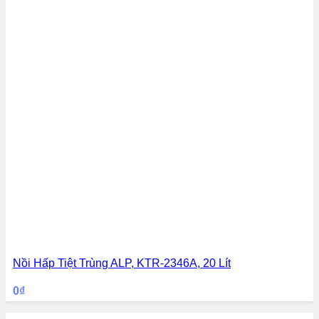
Nồi Hấp Tiệt Trùng ALP, KTR-2346A, 20 Lít
0
₫