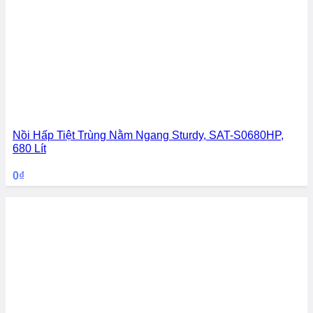
Nồi Hấp Tiệt Trùng Nằm Ngang Sturdy, SAT-S0680HP,
680 Lít
0
₫