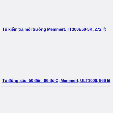
Tủ kiểm tra môi trường Memmert, TT300E50-5K, 272 lít
Tủ đông sâu -50 đến -86 độ C, Memmert, ULT1000, 966 lít