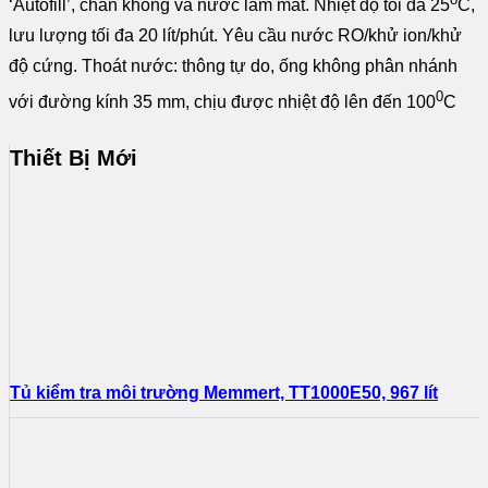
‘Autofill’, chân không và nước làm mát. Nhiệt độ tối đa 25
C,
lưu lượng tối đa 20 lít/phút. Yêu cầu nước RO/khử ion/khử
độ cứng. Thoát nước: thông tự do, ống không phân nhánh
0
với đường kính 35 mm, chịu được nhiệt độ lên đến 100
C
Thiết Bị Mới
Tủ kiểm tra môi trường Memmert, TT1000E50, 967 lít