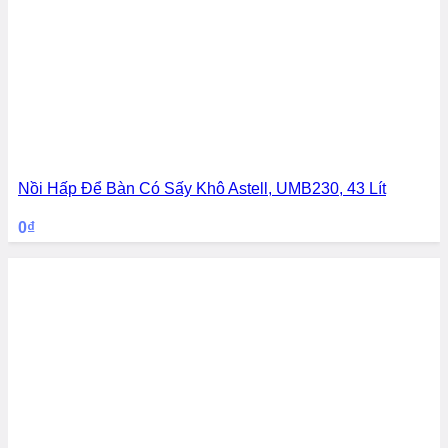
Nồi Hấp Để Bàn Có Sấy Khô Astell, UMB230, 43 Lít
0
₫