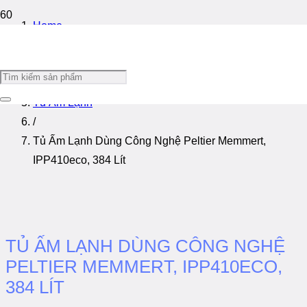
Home
/
Tủ Thí Nghiệm
/
Tủ Ấm Lạnh
/
Tủ Ấm Lạnh Dùng Công Nghệ Peltier Memmert,
IPP410eco, 384 Lít
TỦ ẤM LẠNH DÙNG CÔNG NGHỆ
PELTIER MEMMERT, IPP410ECO,
384 LÍT