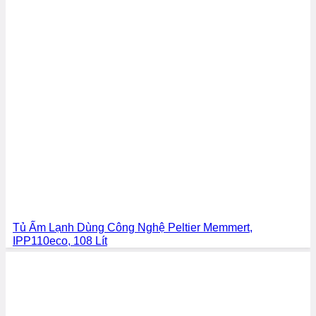
Tủ Ấm Lạnh Dùng Công Nghệ Peltier Memmert,
IPP110eco, 108 Lít