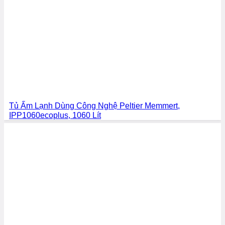
Tủ Ấm Lạnh Dùng Công Nghệ Peltier Memmert,
IPP1060ecoplus, 1060 Lít