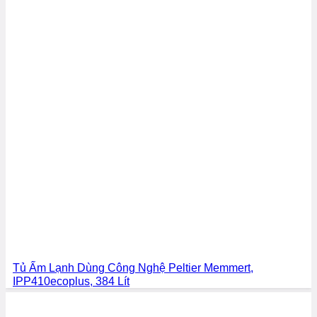
Tủ Ấm Lạnh Dùng Công Nghệ Peltier Memmert,
IPP410ecoplus, 384 Lít