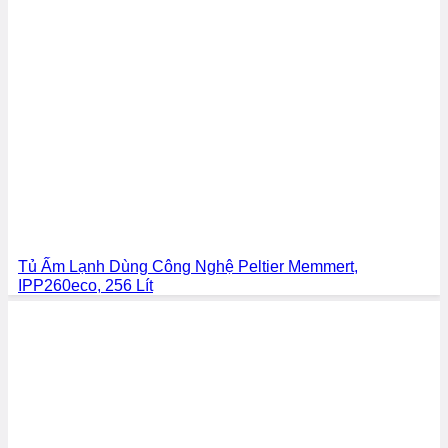
Tủ Ấm Lạnh Dùng Công Nghệ Peltier Memmert,
IPP260eco, 256 Lít