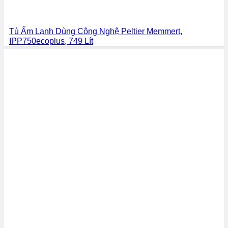
Tủ Ấm Lạnh Dùng Công Nghệ Peltier Memmert,
IPP750ecoplus, 749 Lít