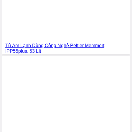
Tủ Ấm Lạnh Dùng Công Nghệ Peltier Memmert,
IPP55plus, 53 Lít