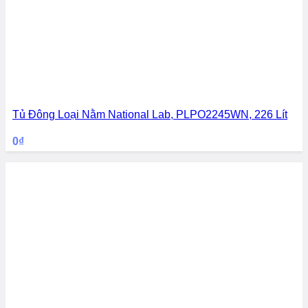
Tủ Đông Loại Nằm National Lab, PLPO2245WN, 226 Lít
0
₫