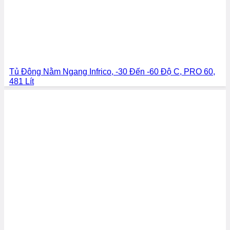
Tủ Đông Nằm Ngang Infrico, -30 Đến -60 Độ C, PRO 60,
481 Lít