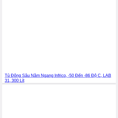
Tủ Đông Sâu Nằm Ngang Infrico, -50 Đến -86 Độ C, LAB
31, 300 Lít