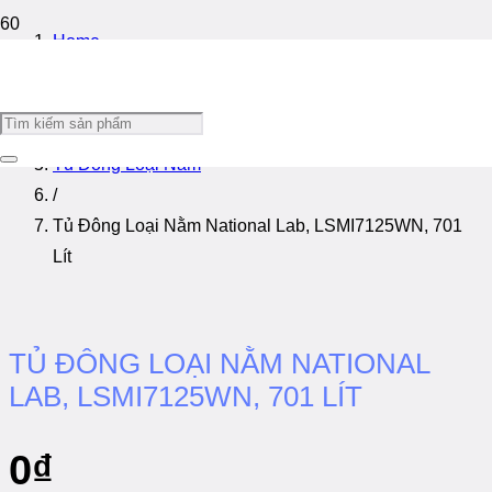
Home
/
Tủ Thí Nghiệm
/
Tủ Đông Loại Nằm
/
Tủ Đông Loại Nằm National Lab, LSMI7125WN, 701
Lít
TỦ ĐÔNG LOẠI NẰM NATIONAL
LAB, LSMI7125WN, 701 LÍT
0
₫