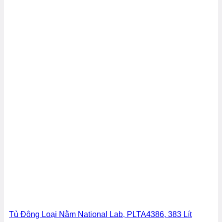
Tủ Đông Loại Nằm National Lab, PLTA4386, 383 Lít