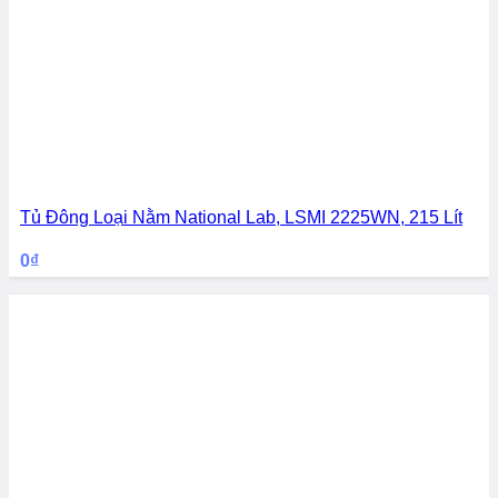
Tủ Đông Loại Nằm National Lab, LSMI 2225WN, 215 Lít
0
₫