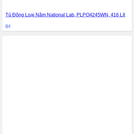
Tủ Đông Loại Nằm National Lab, PLPO4245WN, 416 Lít
0
₫