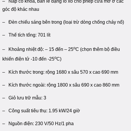
– Nắp có khóa, bản lề dạng lò xo cho phép cửa mở ở các
góc độ khác nhau
– Đèn chiếu sáng bên trong (loại trừ dòng chống cháy nổ)
– Thể tích tổng: 701 lít
o
– Khoảng nhiệt độ: – 15 đến – 25
C (chọn thêm bộ điều
o
khiển điện tử -10 đến -25
C)
– Kích thước trong: rộng 1680 x sâu 570 x cao 690 mm
– Kích thước ngoài: rộng 1800 x sâu 690 x cao 860 mm
– Giỏ lưu trữ mẫu: 3
– Công suất tiêu thụ: 1.95 kW/24 giờ
– Nguồn điện: 230 V/50 Hz/1 pha