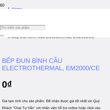
Home
/
Bếp Đun Bình Cầu
/
Bếp Đun Bình Cầu Electrothermal, EM2000/CE
BẾP ĐUN BÌNH CẦU
ELECTROTHERMAL, EM2000/CE
0
₫
Giá tạm tính cho sản phẩm. Để nhận được giá tốt nhất xin Quý
Khách “Chat Tư Vấn” với nhân viên hỗ trợ online hoặc click vào