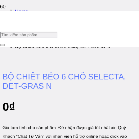
Home
/
Chiết Béo
/
Bộ Chiết Béo 6 Chỗ Selecta, DET-GRAS N
BỘ CHIẾT BÉO 6 CHỖ SELECTA,
DET-GRAS N
0
₫
Giá tạm tính cho sản phẩm. Để nhận được giá tốt nhất xin Quý
Khách “Chat Tư Vấn” với nhân viên hỗ trợ online hoặc click vào