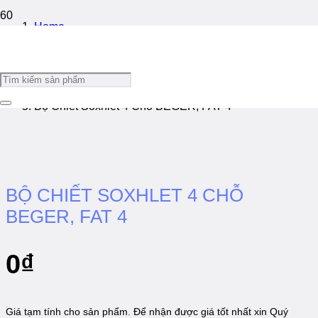
Home
/
Chiết Béo
/
Bộ Chiết Soxhlet 4 Chỗ BEGER, FAT 4
BỘ CHIẾT SOXHLET 4 CHỖ
BEGER, FAT 4
0
₫
Giá tạm tính cho sản phẩm. Để nhận được giá tốt nhất xin Quý