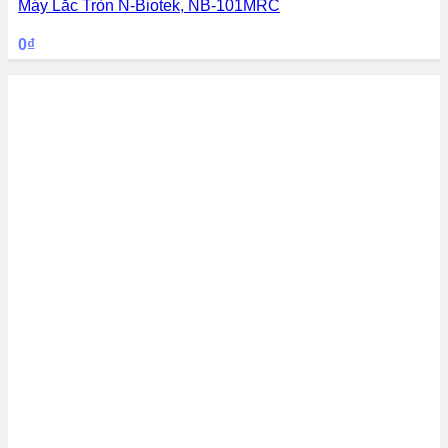
Máy Lắc Tròn N-Biotek, NB-101MRC
0
₫