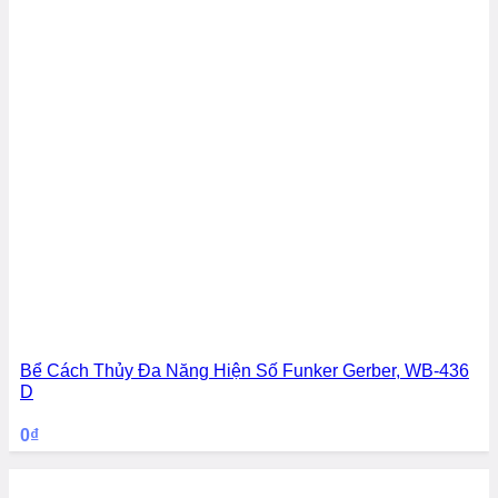
Bể Cách Thủy Đa Năng Hiện Số Funker Gerber, WB-436
D
0
₫