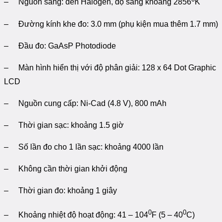
– Nguồn sáng: đèn Halogen, độ sáng khoảng 2856
K
– Đường kính khe đo: 3.0 mm (phụ kiện mua thêm 1.7 mm)
– Đầu đo: GaAsP Photodiode
– Màn hình hiển thị với độ phân giải: 128 x 64 Dot Graphic
LCD
– Nguồn cung cấp: Ni-Cad (4.8 V), 800 mAh
– Thời gian sạc: khoảng 1.5 giờ
– Số lần đo cho 1 lần sạc: khoảng 4000 lần
– Không cần thời gian khởi động
– Thời gian đo: khoảng 1 giây
0
0
– Khoảng nhiệt độ hoạt động: 41 – 104
F (5 – 40
C)