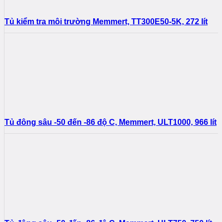
Tủ kiểm tra môi trường Memmert, TT300E50-5K, 272 lít
Tủ đông sâu -50 đến -86 độ C, Memmert, ULT1000, 966 lít