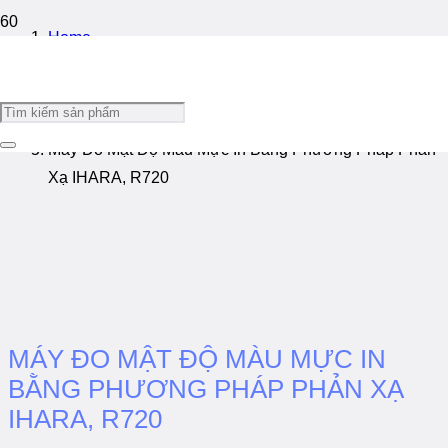
Home
/
Sản Phẩm Khác
/
Máy Đo Mật Độ Màu Mực In Bằng Phương Pháp Phản
Xạ IHARA, R720
MÁY ĐO MẬT ĐỘ MÀU MỰC IN
BẰNG PHƯƠNG PHÁP PHẢN XẠ
IHARA, R720