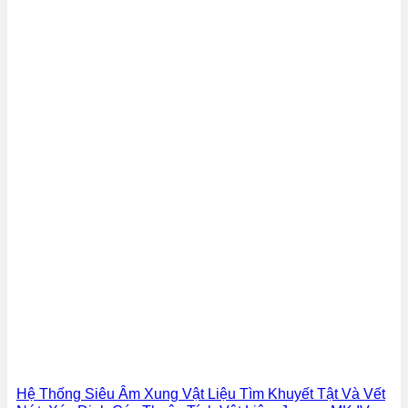
Hệ Thống Siêu Âm Xung Vật Liệu Tìm Khuyết Tật Và Vết