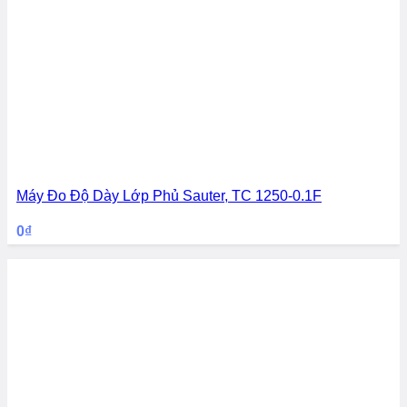
Máy Đo Độ Dày Lớp Phủ Sauter, TC 1250-0.1F
0
₫