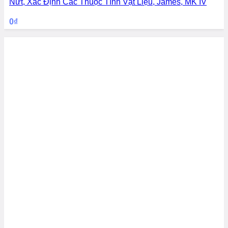
Nứt, Xác Định Các Thuộc Tính Vật Liệu, James, MK IV
0
₫