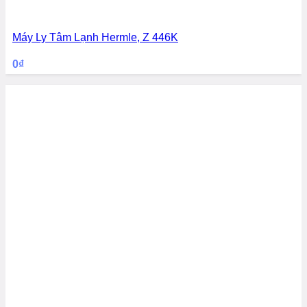
Máy Ly Tâm Lạnh Hermle, Z 446K
0
₫