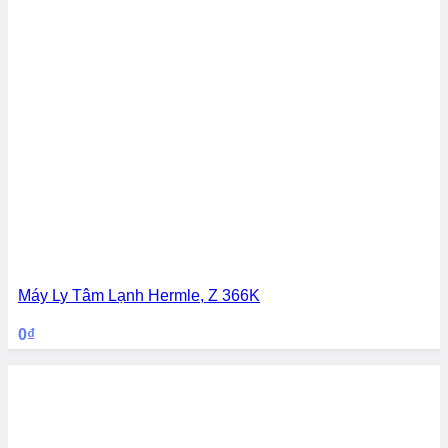
Máy Ly Tâm Lạnh Hermle, Z 366K
0
₫