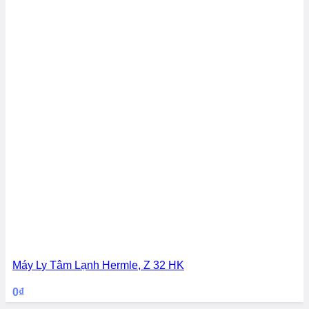
Máy Ly Tâm Lạnh Hermle, Z 32 HK
0
₫