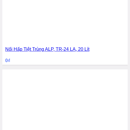
Nối Hấp Tiệt Trùng ALP, TR-24 LA, 20 Lít
0
₫