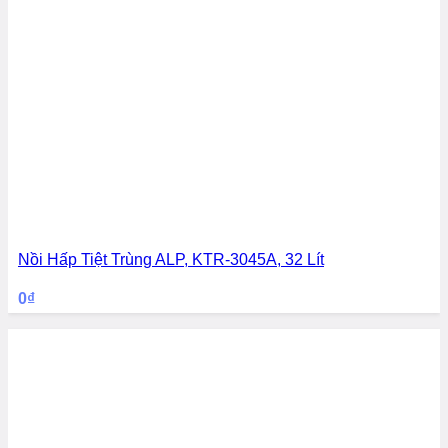
Nồi Hấp Tiệt Trùng ALP, KTR-3045A, 32 Lít
0
₫