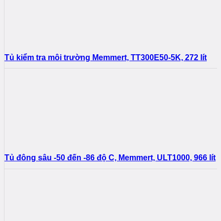
Tủ kiểm tra môi trường Memmert, TT300E50-5K, 272 lít
Tủ đông sâu -50 đến -86 độ C, Memmert, ULT1000, 966 lít