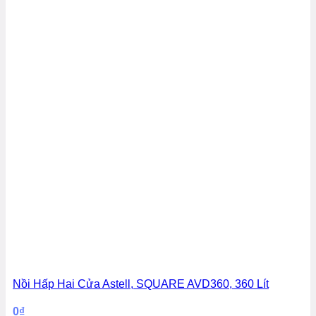
Nồi Hấp Hai Cửa Astell, SQUARE AVD360, 360 Lít
0
₫