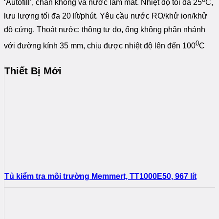
‘Autofill’, chân không và nước làm mát. Nhiệt độ tối đa 25
C,
lưu lượng tối đa 20 lít/phút. Yêu cầu nước RO/khử ion/khử
độ cứng. Thoát nước: thông tự do, ống không phân nhánh
0
với đường kính 35 mm, chịu được nhiệt độ lên đến 100
C
Thiết Bị Mới
Tủ kiểm tra môi trường Memmert, TT1000E50, 967 lít