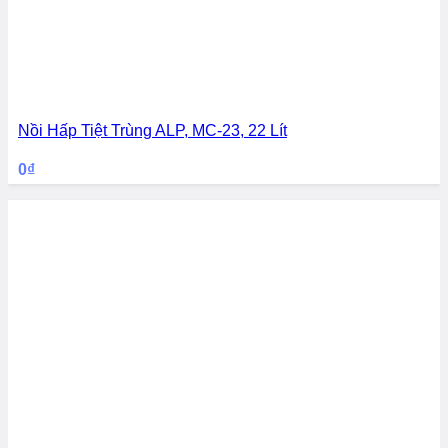
Nồi Hấp Tiệt Trùng ALP, MC-23, 22 Lít
0
₫