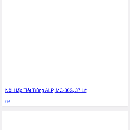
Nồi Hấp Tiệt Trùng ALP, MC-30S, 37 Lít
0
₫