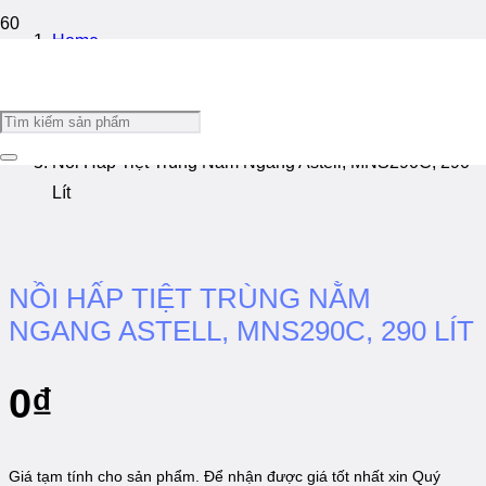
Home
/
Nồi Hấp Tiệt Trùng
/
Nồi Hấp Tiệt Trùng Nằm Ngang Astell, MNS290C, 290
Lít
NỒI HẤP TIỆT TRÙNG NẰM
NGANG ASTELL, MNS290C, 290 LÍT
0
₫
Giá tạm tính cho sản phẩm. Để nhận được giá tốt nhất xin Quý