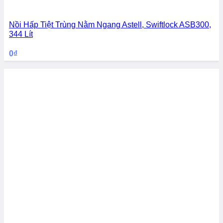
Nồi Hấp Tiệt Trùng Nằm Ngang Astell, Swiftlock ASB300,
344 Lít
0
₫