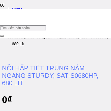
Home
/
Nồi Hấp Tiệt Trùng
/
Nồi Hấp Tiệt Trùng Nằm Ngang Sturdy, SAT-S0680HP,
680 Lít
NỒI HẤP TIỆT TRÙNG NẰM
NGANG STURDY, SAT-S0680HP,
680 LÍT
0
₫