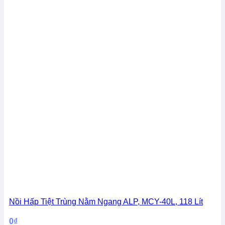
Nồi Hấp Tiệt Trùng Nằm Ngang ALP, MCY-40L, 118 Lít
0
₫