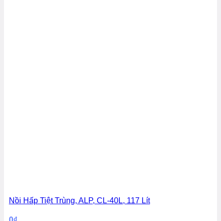
Nồi Hấp Tiệt Trùng, ALP, CL-40L, 117 Lít
0
₫