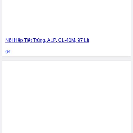
Nồi Hấp Tiệt Trùng, ALP, CL-40M, 97 Lít
0
₫