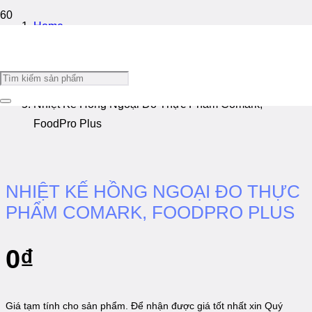
Home
/
Thực Phẩm, Nước Giải Khát
/
Nhiệt Kế Hồng Ngoại Đo Thực Phẩm Comark,
FoodPro Plus
NHIỆT KẾ HỒNG NGOẠI ĐO THỰC
PHẨM COMARK, FOODPRO PLUS
0
₫
Giá tạm tính cho sản phẩm. Để nhận được giá tốt nhất xin Quý