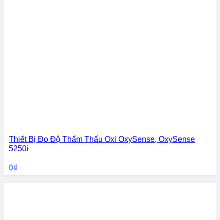
Thiết Bị Đo Độ Thẩm Thấu Oxi OxySense, OxySense
5250i
0
₫