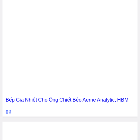
Bếp Gia Nhiệt Cho Ống Chiết Béo Aerne Analytic, HBM
0
₫