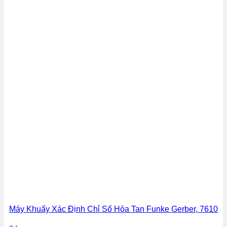
Máy Khuấy Xác Định Chỉ Số Hòa Tan Funke Gerber, 7610