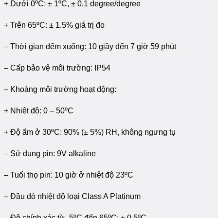
+ Dưới 0ºC: ± 1ºC, ± 0.1 degree/degree
+ Trên 65ºC: ± 1.5% giá trị đo
– Thời gian đếm xuống: 10 giây đến 7 giờ 59 phút
– Cấp bảo vệ môi trường: IP54
– Khoảng môi trường hoạt động:
+ Nhiệt độ: 0 – 50ºC
+ Độ ẩm ở 30ºC: 90% (± 5%) RH, không ngưng tụ
– Sử dụng pin: 9V alkaline
– Tuổi thọ pin: 10 giờ ở nhiệt độ 23ºC
– Đầu dò nhiệt độ loại Class A Platinum
– Độ chính xác từ -5ºC đến 65ºC: ± 0.5ºC