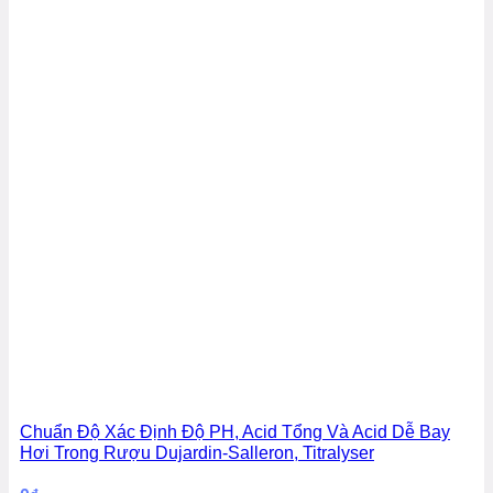
Chuẩn Độ Xác Định Độ PH, Acid Tổng Và Acid Dễ Bay
Hơi Trong Rượu Dujardin-Salleron, Titralyser