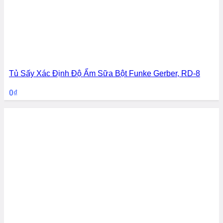
Tủ Sấy Xác Định Độ Ẩm Sữa Bột Funke Gerber, RD-8
0
₫