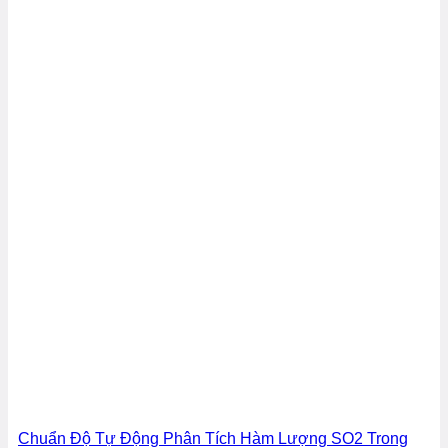
Chuẩn Độ Tự Động Phân Tích Hàm Lượng SO2 Trong