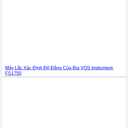
Máy Lắc Xác Định Độ Đắng Của Bia VOS Instrument,
FS1750